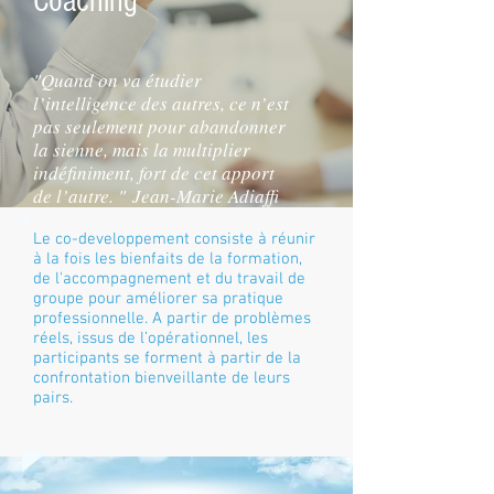
Coaching
"Quand on va étudier
l’intelligence des autres, ce n’est
pas seulement pour abandonner
la sienne, mais la multiplier
indéfiniment, fort de cet apport
de l’autre. " Jean-Marie Adiaffi
Le co-developpement consiste à réunir
à la fois les bienfaits de la formation,
de l'accompagnement et du travail de
groupe pour améliorer sa pratique
professionnelle. A partir de problèmes
réels, issus de l’opérationnel, les
participants se forment à partir de la
confrontation bienveillante de leurs
pairs.