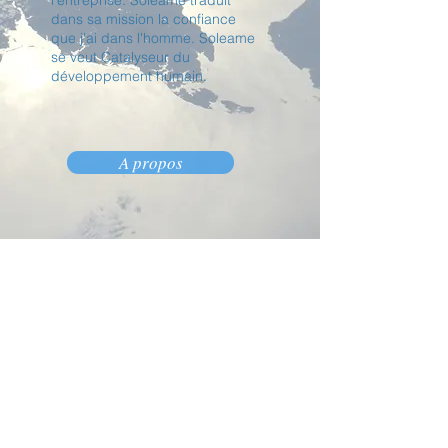
l'entreprise. Soleame traduit
dans sa mission la confiance
que j'ai dans l'homme. Soleame
se veut Catalyseur du
développement humain.
A propos