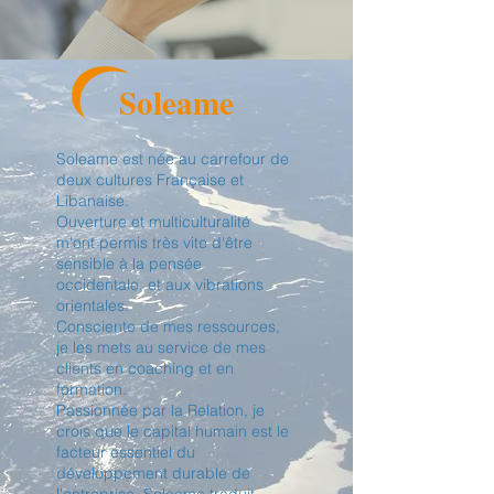
Soleame
"La clé d'une vie passionnante,
c'est de faire confiance à
l'énergie qui nous habite et de la
Soleame est née au carrefour de
deux cultures Française et
suivre" Shakti Gawain
Libanaise.
Ouverture et multiculturalité
m'ont permis très vite d'être
sensible à la pensée
occidentale, et aux vibrations
orientales.
Consciente de mes ressources,
je les mets au service de mes
clients en coaching et en
formation.
Passionnée par la Relation, je
crois que le capital humain est le
facteur essentiel du
développement durable de